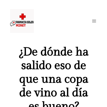
Saltar
al
contenido
¿De dónde ha
salido eso de
que una copa
de vino al día
es bueno?