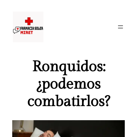
Saltar
al
contenido
Ronquidos:
¿podemos
combatirlos?